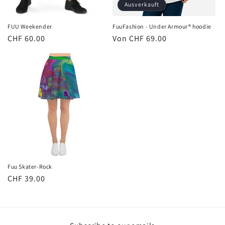
e
Ausverkauft
:
FUU Weekender
FuuFashion - Under Armour® hoodie
Normaler
CHF 60.00
Normaler
Von CHF 69.00
Preis
Preis
Fuu Skater-Rock
Normaler
CHF 39.00
Preis