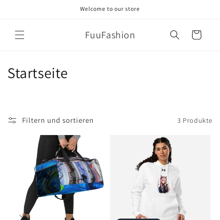
Direkt
Welcome to our store
zum
Inhalt
FuuFashion
Warenkorb
K
Startseite
a
t
Filtern und sortieren
3 Produkte
e
g
o
r
i